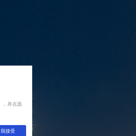
》
，并点选
我接受