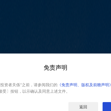
免责声明
INVESTOR RELATIONS
投资者关系
“投资者关係”之前，请参阅我们的
《免责声明、版权及前瞻声明
接受〕按钮，以示确认及同意上述文件。
返回