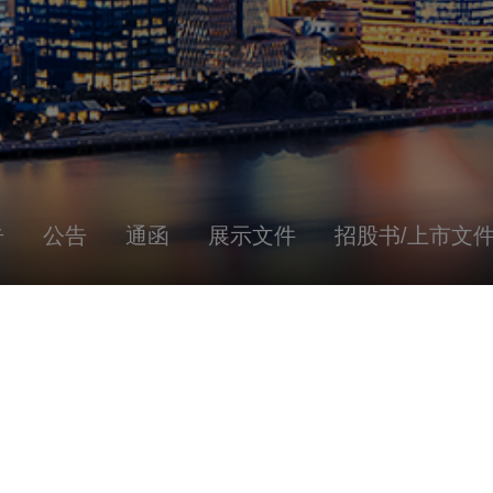
告
公告
通函
展示文件
招股书/上市文
通函