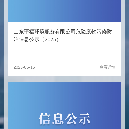
山东平福环境服务有限公司危险废物污染防
治信息公示（2025）
2025-05-15
查看详情