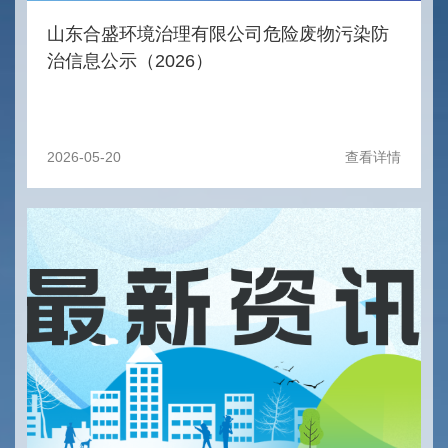
山东合盛环境治理有限公司危险废物污染防
治信息公示（2026）
2026-05-20
查看详情