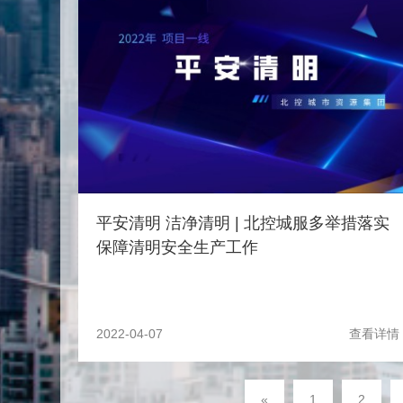
平安清明 洁净清明 | 北控城服多举措落实
保障清明安全生产工作
2022-04-07
查看详情
«
1
2