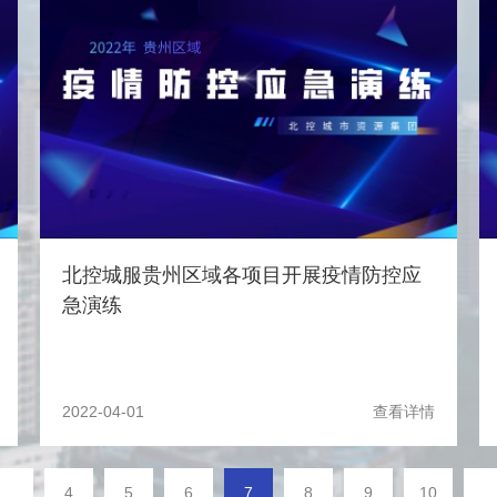
北控城服贵州区域各项目开展疫情防控应
急演练
2022-04-01
查看详情
...
4
5
6
7
8
9
10
...