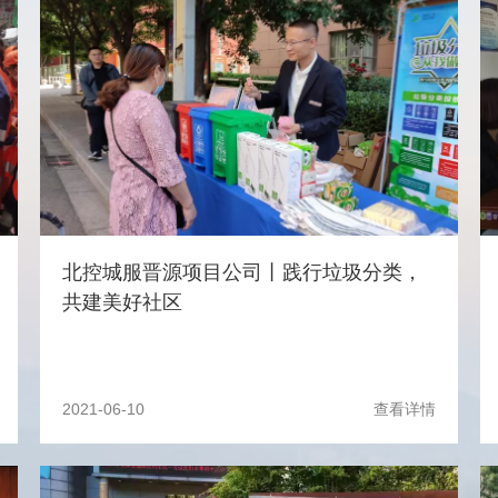
北控城服晋源项目公司丨践行垃圾分类，
共建美好社区
2021-06-10
查看详情