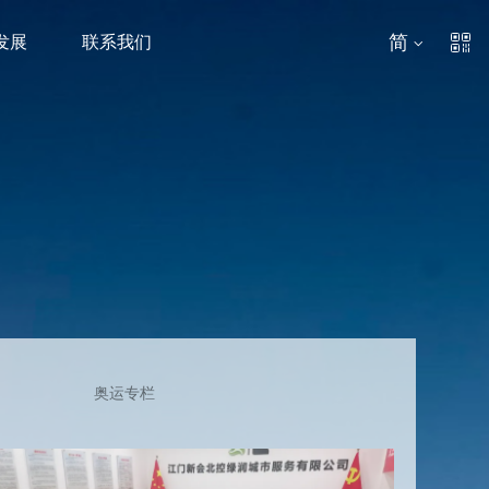
简
发展
联系我们
奥运专栏