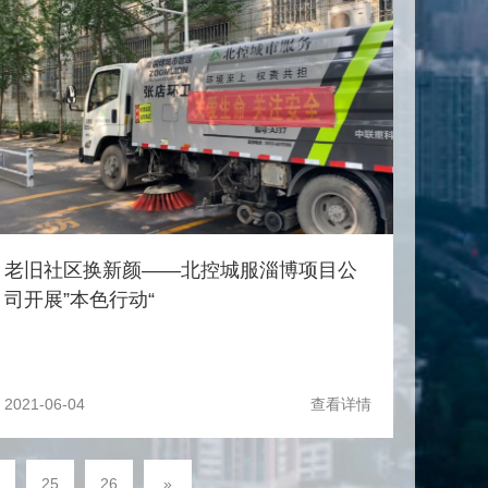
老旧社区换新颜——北控城服淄博项目公
司开展”本色行动“
2021-06-04
查看详情
25
26
»